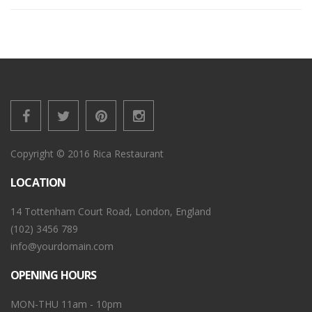
Copyright © 2016 Rica Restaurant
LOCATION
14 Tottenham Court Road, London, England
(102) 3456 789
info@yourdomain.com
OPENING HOURS
MON-THU 11am - 10pm